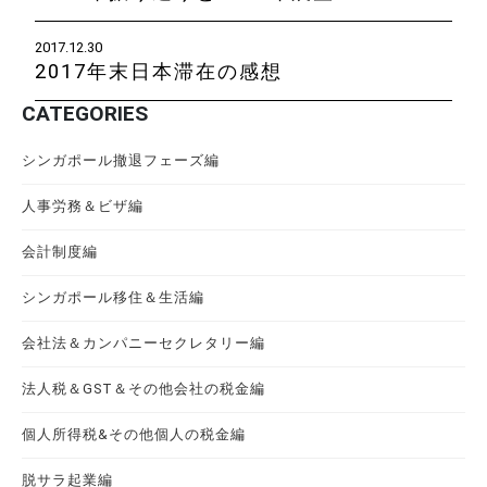
2017.12.30
2017年末日本滞在の感想
CATEGORIES
シンガポール撤退フェーズ編
人事労務＆ビザ編
会計制度編
シンガポール移住＆生活編
会社法＆カンパニーセクレタリー編
法人税＆GST＆その他会社の税金編
個人所得税&その他個人の税金編
脱サラ起業編