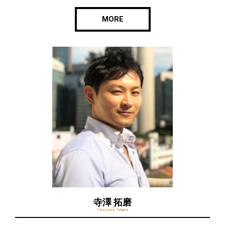
MORE
寺澤 拓磨
Terasawa Takuma