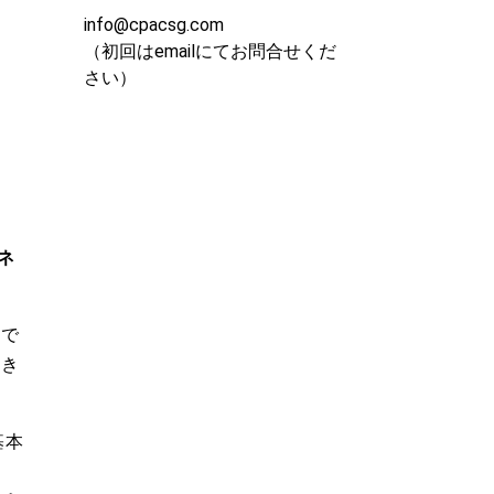
info@cpacsg.com
（初回はemailにてお問合せくだ
？
さい）
ネ
形で
とき
基本
ま