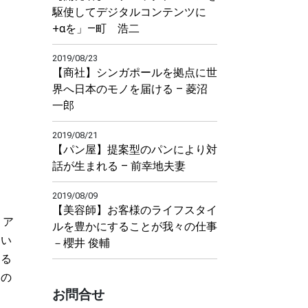
駆使してデジタルコンテンツに
+αを」―町 浩二
2019/08/23
【商社】シンガポールを拠点に世
界へ日本のモノを届ける – 菱沼
一郎
2019/08/21
【パン屋】提案型のパンにより対
話が生まれる – 前幸地夫妻
2019/08/09
【美容師】お客様のライフスタイ
。ア
ルを豊かにすることが我々の仕事
聞い
－櫻井 俊輔
える
出の
お問合せ