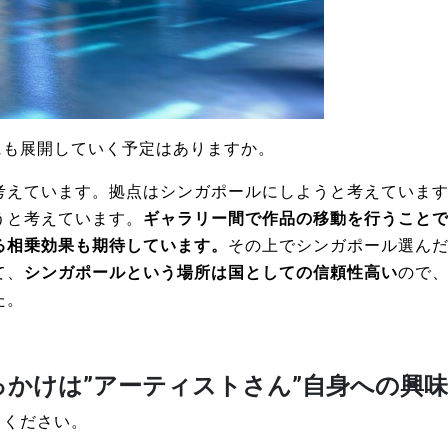
にも展開していく予定はありますか。
考えています。拠点はシンガポールにしようと考えていま
うと考えています。
ギャラリー間で作品の移動を行うこと
る相乗効果も期待しています。
その上でシンガポール選ん
て、
シンガポールという場所は国としての信頼性高い
ので
た。
かけは”アーティストさん”自身への興味
てください。