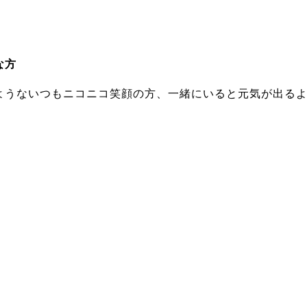
な方
ようないつもニコニコ笑顔の方、一緒にいると元気が出る