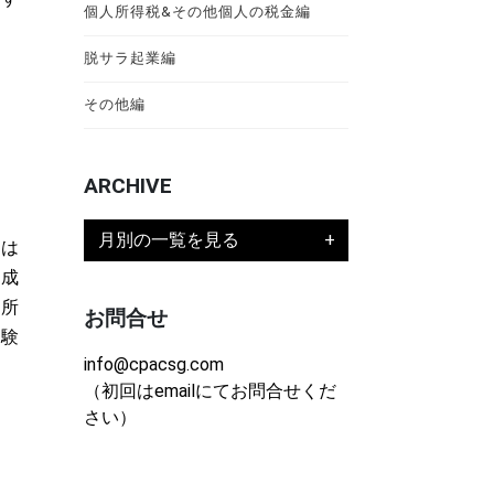
個人所得税&その他個人の税金編
脱サラ起業編
その他編
ARCHIVE
月別の一覧を見る
のは
作成
務所
お問合せ
経験
info@cpacsg.com
（初回はemailにてお問合せくだ
さい）