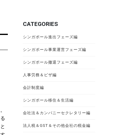
CATEGORIES
シンガポール進出フェーズ編
シンガポール事業運営フェーズ編
シンガポール撤退フェーズ編
人事労務＆ビザ編
会計制度編
シンガポール移住＆生活編
す。
会社法＆カンパニーセクレタリー編
ゆる
法人税＆GST＆その他会社の税金編
っと
ます