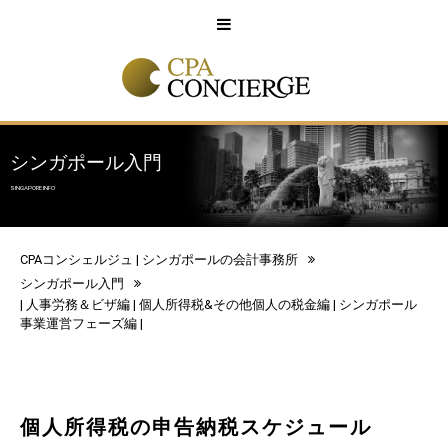
English
中文
シンガポール入門
SINGAPORE INFO
CPAコンシェルジュ | シンガポールの会計事務所
シンガポール入門
|
人事労務＆ビザ編
|
個人所得税&その他個人の税金編
|
シンガポール
事業運営フェーズ編
|
個人所得税の申告納税スケジュール