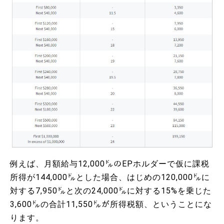
例えば、月額給与12,000㌦のEPホルダーで仮に課税
所得が144,000㌦とした場合、はじめの120,000㌦に
対する7,950㌦と次の24,000㌦に対する15%を乗じた
3,600㌦の合計11,550㌦が所得税額、ということにな
ります。