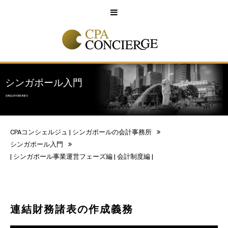
English
中文
シンガポール入門
SINGAPORE INFO
CPAコンシェルジュ | シンガポールの会計事務所
シンガポール入門
|
シンガポール事業運営フェーズ編
|
会計制度編
|
連結財務諸表の作成義務