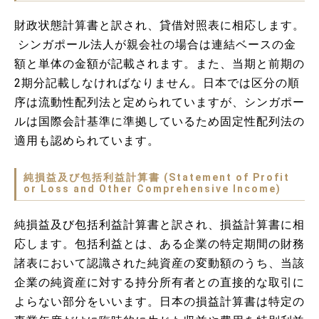
財政状態計算書と訳され、貸借対照表に相応します。
シンガポール法人が親会社の場合は連結ベースの金
額と単体の金額が記載されます。また、当期と前期の
2期分記載しなければなりません。日本では区分の順
序は流動性配列法と定められていますが、シンガポー
ルは国際会計基準に準拠しているため固定性配列法の
適用も認められています。
純損益及び包括利益計算書 (Statement of Profit
or Loss and Other Comprehensive Income)
純損益及び包括利益計算書と訳され、損益計算書に相
応します。包括利益とは、ある企業の特定期間の財務
諸表において認識された純資産の変動額のうち、当該
企業の純資産に対する持分所有者との直接的な取引に
よらない部分をいいます。日本の損益計算書は特定の