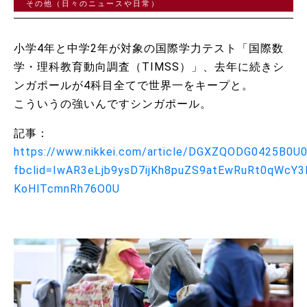
その他（日々のニュースや日常）
小学4年と中学2年が対象の国際学力テスト「国際数
学・理科教育動向調査（TIMSS）」、去年に続きシ
ンガポールが4科目全てで世界一をキープと。
こういうの強いんですシンガポール。
記事：
https://www.nikkei.com/article/DGXZQODG0425B0
fbclid=IwAR3eLjb9ysD7ijKh8puZS9atEwRuRt0qWcY
KoHlTcmnRh76O0U