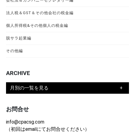
会社法＆カンパニーセクレタリー編
法人税＆GST＆その他会社の税金編
個人所得税&その他個人の税金編
脱サラ起業編
その他編
ARCHIVE
月別の一覧を見る
お問合せ
info@cpacsg.com
（初回はemailにてお問合せください）